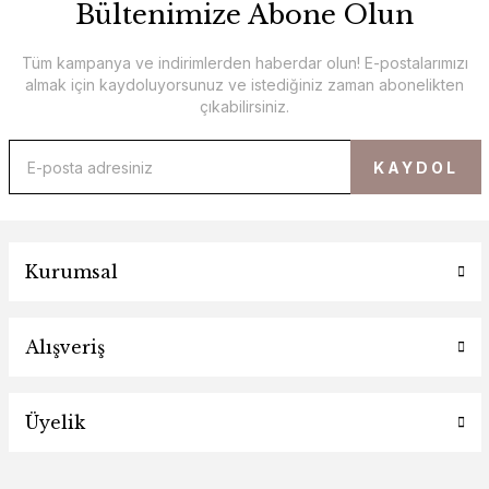
Bültenimize Abone Olun
Tüm kampanya ve indirimlerden haberdar olun! E-postalarımızı
almak için kaydoluyorsunuz ve istediğiniz zaman abonelikten
çıkabilirsiniz.
KAYDOL
Kurumsal
Yeşil Pamuklu Keten Elbise
SEHOCO BUTİK
Alışveriş
1.799,00 TL
1.200,00 TL
Üyelik