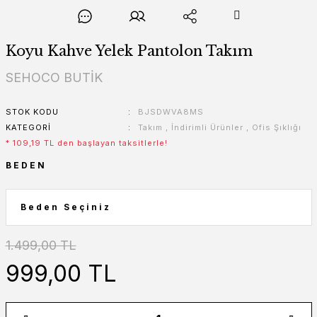
Koyu Kahve Yelek Pantolon Takım
SEHOCO BUTİK
STOK KODU
BJSDWVA8MS
KATEGORI
Takım
,
İndirimli Ürünler
,
Ofis Şıklığı
* 109,19 TL den başlayan taksitlerle!
BEDEN
1.499,00 TL
999,00 TL