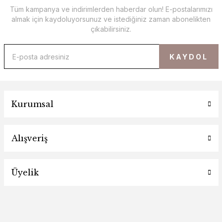
Tüm kampanya ve indirimlerden haberdar olun! E-postalarımızı
almak için kaydoluyorsunuz ve istediğiniz zaman abonelikten
çıkabilirsiniz.
KAYDOL
Kurumsal
Alışveriş
Üyelik
Lacivert İnce Çizgili Blazer-Pantolon Takım
SEHOCO BUTİK