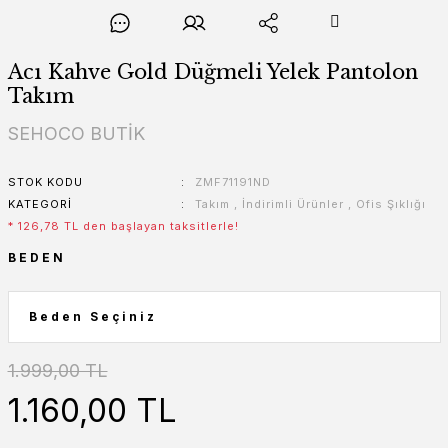
Acı Kahve Gold Düğmeli Yelek Pantolon
Takım
SEHOCO BUTİK
STOK KODU
ZMF71191ND
KATEGORI
Takım
,
İndirimli Ürünler
,
Ofis Şıklığı
* 126,78 TL den başlayan taksitlerle!
BEDEN
1.999,00 TL
1.160,00 TL