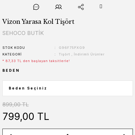
Vizon Yarasa Kol Tişört
SEHOCO BUTİK
STOK KODU
G96F75PXG9
KATEGORI
Tişört
,
İndirimli Ürünler
* 87,33 TL den başlayan taksitlerle!
BEDEN
899,00 TL
799,00 TL