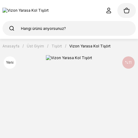
Anasayfa
Üst Giyim
Tişört
Vizon Yarasa Kol Tişört
Yeni
%11