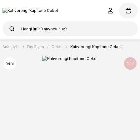
Anasayfa
Dış Giyim
Ceket
Kahverengi Kapitone Ceket
Yeni
%17