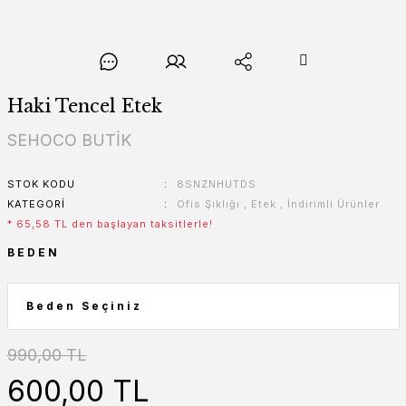
Haki Tencel Etek
SEHOCO BUTİK
STOK KODU
8SNZNHUTDS
KATEGORI
Ofis Şıklığı
,
Etek
,
İndirimli Ürünler
* 65,58 TL den başlayan taksitlerle!
BEDEN
990,00 TL
600,00 TL