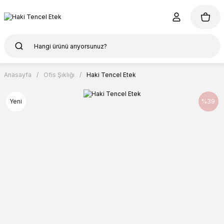
Anasayfa
Ofis Şıklığı
Haki Tencel Etek
Yeni
%39