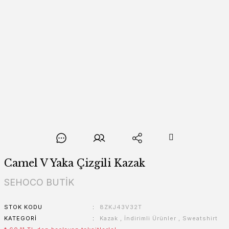
Camel V Yaka Çizgili Kazak
SEHOCO BUTİK
STOK KODU
8ZKJ43V32T
KATEGORI
Kazak
,
İndirimli Ürünler
,
Sweatshirt