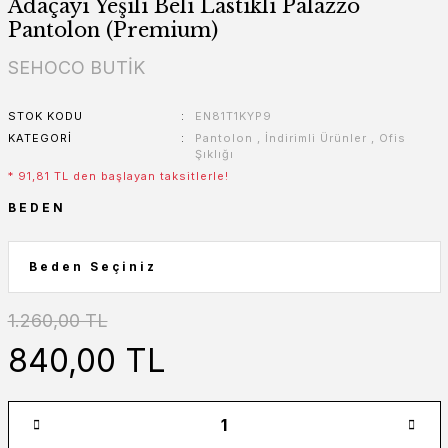
Adaçayı Yeşili Beli Lastikli Palazzo
Pantolon (Premium)
SEHOCO BUTİK
STOK KODU
EN81T1KYP9
KATEGORI
Pantolon
,
İndirimli Ürünler
,
Ofis
Şıklığı
* 91,81 TL den başlayan taksitlerle!
BEDEN
1.260,00 TL
840,00 TL